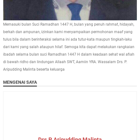
Memasuki bulan Suci Ramadhan 1447 H, bulan yang penuh rahmat, hidayah,
berkah dan ampunan, izinkan kami menyampaikan permohonan maaf yang
tulus bila dalam berinteraksi selama ini ada tutur-kata maupun tingkah-laku
dari kami yang salah ataupun hilaf. Semoga kita dapat melakukan rangkaian
ibadah selama bulan suci Ramadhan 1447 H dalam keadaan sehat wal afiah
di bawah ridho dan lindungan Allaah SWT, Aamiin YRA. Wassalam Drs. P.
Aripudding Malinta beserta keluarga
MENGENAI SAYA
Drs.P Aripudding Malinta