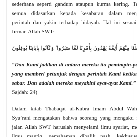
sederhana seperti gandum ataupun kurma kering. Te
semua didasarkan kepada kesabaran dalam menj
perintah dan yakin terhadap hidayah. Hal ini sesua
firman Allah SWT:
ْنَا مِنْهُمْ أَئِمَّةً يَهْدُونَ بِأَمْرِنَا لَمَّا صَبَرُوا ۖ وَكَانُوا بِآيَاتِنَا يُوقِنُونَ
“Dan Kami jadikan di antara mereka itu pemimpin-
yang memberi petunjuk dengan perintah Kami ketik
sabar. Dan adalah mereka meyakini ayat-ayat Kami.
Sajdah: 24)
Dalam kitab Thabaqat al-Kubra Imam Abdul Wah
Sya’rani mengatakan bahwa seorang yang mengaku 
jalan Allah SWT haruslah menyelami ilmu syariat, m
ilmu mantiq, pemahaman dibalik nash, kekhusu