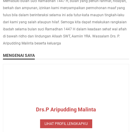
Memasuki bulan Suci Ramadhan 1447 H, bulan yang penuh rahmat, hidayah,
berkah dan ampunan, izinkan kami menyampaikan permohonan maaf yang
tulus bila dalam berinteraksi selama ini ada tutur-kata maupun tingkah-laku
dari kami yang salah ataupun hilaf. Semoga kita dapat melakukan rangkaian
ibadah selama bulan suci Ramadhan 1447 H dalam keadaan sehat wal afiah
di bawah ridho dan lindungan Allaah SWT, Aamiin YRA. Wassalam Drs. P.
Aripudding Malinta beserta keluarga
MENGENAI SAYA
Drs.P Aripudding Malinta
LIHAT PROFIL LENGKAPKU