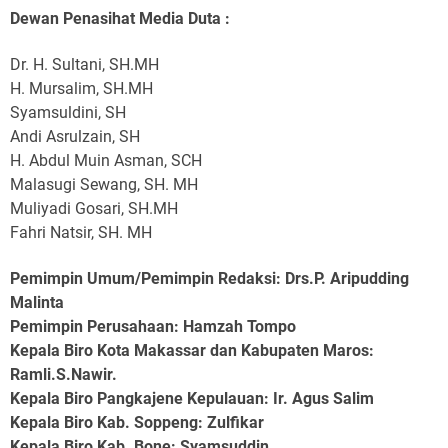
Dewan Penasihat Media Duta :
Dr. H. Sultani, SH.MH
H. Mursalim, SH.MH
Syamsuldini, SH
Andi Asrulzain, SH
H. Abdul Muin Asman, SCH
Malasugi Sewang, SH. MH
Muliyadi Gosari, SH.MH
Fahri Natsir, SH. MH
Pemimpin Umum/Pemimpin Redaksi: Drs.P. Aripudding
Malinta
Pemimpin Perusahaan
: Hamzah Tompo
Kepala Biro Kota Makassar dan Kabupaten Maros
:
Ramli.S.Nawir.
Kepala Biro Pangkajene Kepulauan
: Ir. Agus Salim
Kepala Biro Kab. Soppeng
: Zulfikar
Kepala Biro Kab. Bone
: Syamsuddin