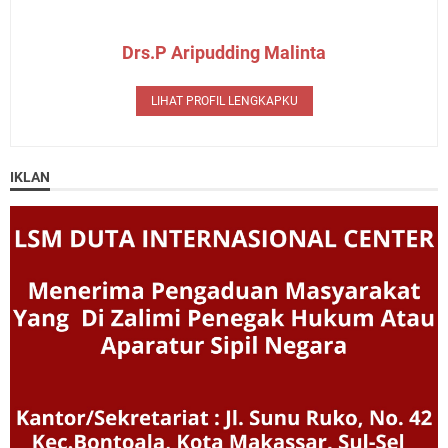
Drs.P Aripudding Malinta
LIHAT PROFIL LENGKAPKU
IKLAN