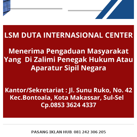
𝗣𝗔𝗦𝗔𝗡𝗚 𝗜𝗞𝗟𝗔𝗡 𝗛𝗨𝗕. 𝟬𝟴𝟭 𝟮𝟰𝟮 𝟯𝟬𝟲 𝟮𝟬𝟱