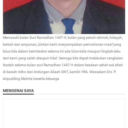
Memasuki bulan Suci Ramadhan 1447 H, bulan yang penuh rahmat, hidayah,
berkah dan ampunan, izinkan kami menyampaikan permohonan maaf yang
tulus bila dalam berinteraksi selama ini ada tutur-kata maupun tingkah-laku
dari kami yang salah ataupun hilaf. Semoga kita dapat melakukan rangkaian
ibadah selama bulan suci Ramadhan 1447 H dalam keadaan sehat wal afiah
di bawah ridho dan lindungan Allaah SWT, Aamiin YRA. Wassalam Drs. P.
Aripudding Malinta beserta keluarga
MENGENAI SAYA