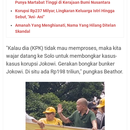
Punya Martabat Tinggi di Kerajaan Bumi Nusantara
Korupsi Rp237 Milyar, Lingkaran Keluarga Istri Hingga
Sebut, "Ani- Ani"
Amanah Yang Menghianati, Nama Yang Hilang Ditelan
Skandal
"Kalau dia (KPK) tidak mau memproses, maka kita
wajar datang ke Solo untuk membongkar kasus-
kasus korupsi Jokowi. Gerakan bongkar bunker
Jokowi. Di situ ada Rp198 triliun," pungkas Beathor.