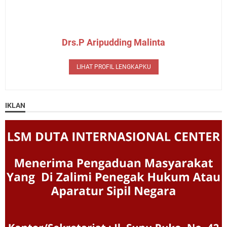
Drs.P Aripudding Malinta
LIHAT PROFIL LENGKAPKU
IKLAN