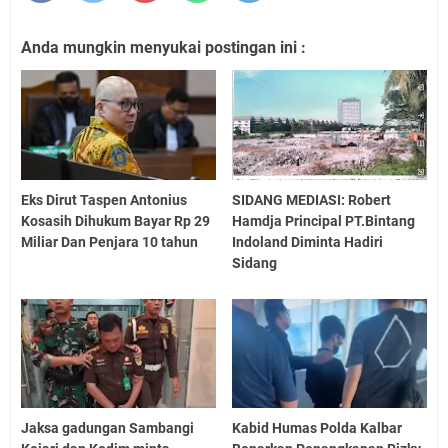
Anda mungkin menyukai postingan ini :
Eks Dirut Taspen Antonius
SIDANG MEDIASI: Robert
Kosasih Dihukum Bayar Rp 29
Hamdja Principal PT.Bintang
Miliar Dan Penjara 10 tahun
Indoland Diminta Hadiri
Sidang
Jaksa gadungan Sambangi
Kabid Humas Polda Kalbar