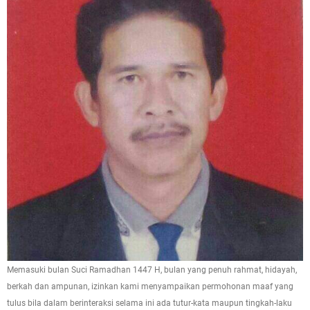
Memasuki bulan Suci Ramadhan 1447 H, bulan yang penuh rahmat, hidayah,
berkah dan ampunan, izinkan kami menyampaikan permohonan maaf yang
tulus bila dalam berinteraksi selama ini ada tutur-kata maupun tingkah-laku