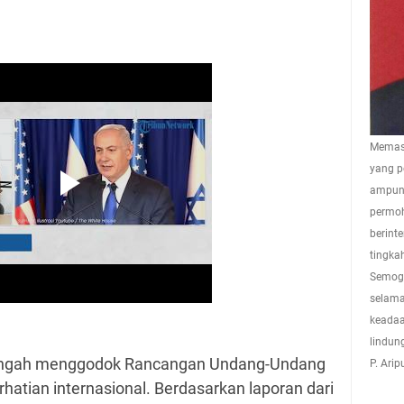
Memasu
yang p
ampuna
permoh
berint
tingkah
Semoga
selama
keadaa
lindun
 tengah menggodok Rancangan Undang-Undang
P. Ari
hatian internasional. Berdasarkan laporan dari