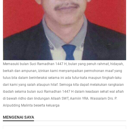
Memasuki bulan Suci Ramadhan 1447 H, bulan yang penuh rahmat, hidayah,
berkah dan ampunan, izinkan kami menyampaikan permohonan maaf yang
tulus bila dalam berinteraksi selama ini ada tutur-kata maupun tingkah-laku
dari kami yang salah ataupun hilaf. Semoga kita dapat melakukan rangkaian
ibadah selama bulan suci Ramadhan 1447 H dalam keadaan sehat wal afiah
di bawah ridho dan lindungan Allaah SWT, Aamiin YRA. Wassalam Drs. P.
Aripudding Malinta beserta keluarga
MENGENAI SAYA