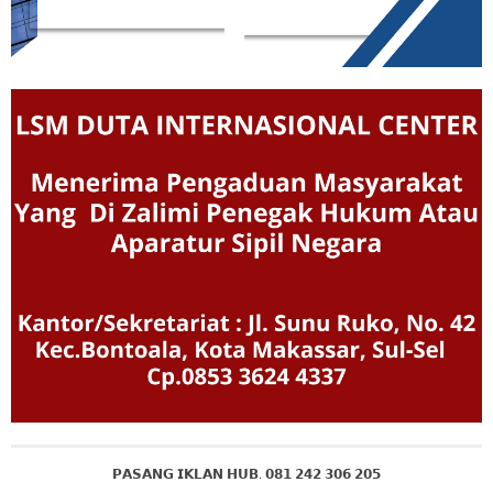
𝗣𝗔𝗦𝗔𝗡𝗚 𝗜𝗞𝗟𝗔𝗡 𝗛𝗨𝗕. 𝟬𝟴𝟭 𝟮𝟰𝟮 𝟯𝟬𝟲 𝟮𝟬𝟱