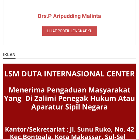
Drs.P Aripudding Malinta
LIHAT PROFIL LENGKAPKU
IKLAN