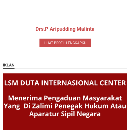
Drs.P Aripudding Malinta
LIHAT PROFIL LENGKAPKU
IKLAN