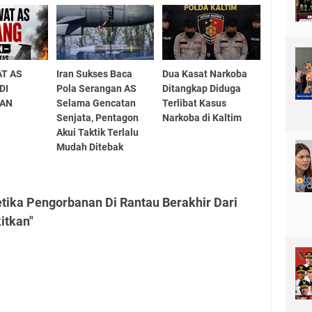
AT AS
Iran Sukses Baca
Dua Kasat Narkoba
DI
Pola Serangan AS
Ditangkap Diduga
RAN
Selama Gencatan
Terlibat Kasus
Senjata, Pentagon
Narkoba di Kaltim
Akui Taktik Terlalu
Mudah Ditebak
tika Pengorbanan Di Rantau Berakhir Dari
itkan"