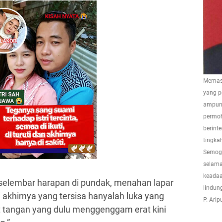
Memasu
yang p
ampuna
permoh
berint
tingkah
Semoga
selama
keadaa
selembar harapan di pundak, menahan lapar
lindun
i akhirnya yang tersisa hanyalah luka yang
P. Ari
tangan yang dulu menggenggam erat kini