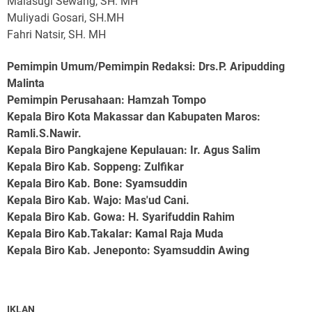
Malasugi Sewang, SH. MH
Muliyadi Gosari, SH.MH
Fahri Natsir, SH. MH
Pemimpin Umum/Pemimpin Redaksi: Drs.P. Aripudding
Malinta
Pemimpin Perusahaan
: Hamzah Tompo
Kepala Biro Kota Makassar dan Kabupaten Maros
:
Ramli.S.Nawir.
Kepala Biro Pangkajene Kepulauan
: Ir. Agus Salim
Kepala Biro Kab. Soppeng
: Zulfikar
Kepala Biro Kab. Bone
: Syamsuddin
Kepala Biro Kab. Wajo
: Mas'ud Cani.
Kepala Biro Kab. Gowa
: H. Syarifuddin Rahim
Kepala Biro Kab.Takalar
: Kamal Raja Muda
Kepala Biro Kab. Jeneponto
: Syamsuddin Awing
IKLAN