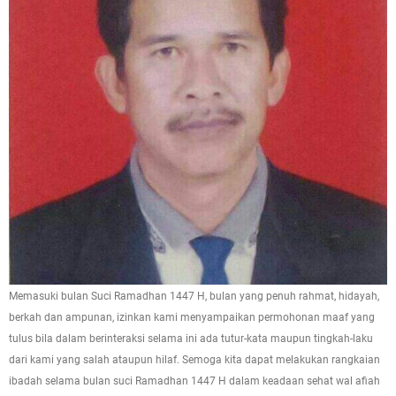
Memasuki bulan Suci Ramadhan 1447 H, bulan yang penuh rahmat, hidayah,
berkah dan ampunan, izinkan kami menyampaikan permohonan maaf yang
tulus bila dalam berinteraksi selama ini ada tutur-kata maupun tingkah-laku
dari kami yang salah ataupun hilaf. Semoga kita dapat melakukan rangkaian
ibadah selama bulan suci Ramadhan 1447 H dalam keadaan sehat wal afiah