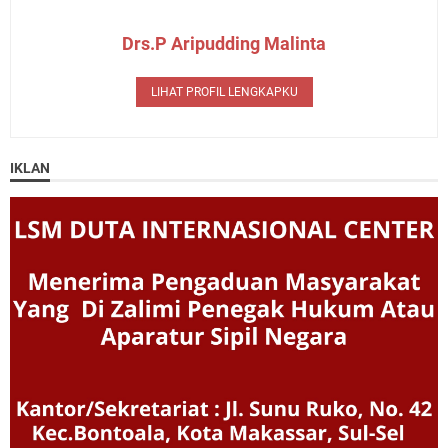
Drs.P Aripudding Malinta
LIHAT PROFIL LENGKAPKU
IKLAN