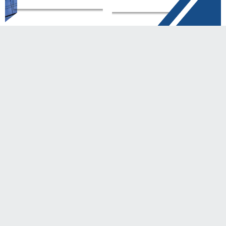
𝗣𝗔𝗦𝗔𝗡𝗚 𝗜𝗞𝗟𝗔𝗡 𝗛𝗨𝗕. 𝟬𝟴𝟭 𝟮𝟰𝟮 𝟯𝟬𝟲 𝟮𝟬𝟱