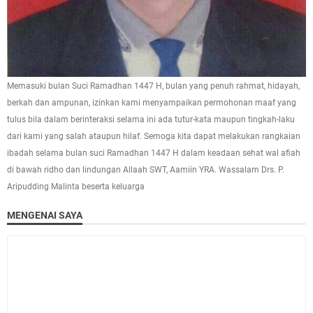
Memasuki bulan Suci Ramadhan 1447 H, bulan yang penuh rahmat, hidayah,
berkah dan ampunan, izinkan kami menyampaikan permohonan maaf yang
tulus bila dalam berinteraksi selama ini ada tutur-kata maupun tingkah-laku
dari kami yang salah ataupun hilaf. Semoga kita dapat melakukan rangkaian
ibadah selama bulan suci Ramadhan 1447 H dalam keadaan sehat wal afiah
di bawah ridho dan lindungan Allaah SWT, Aamiin YRA. Wassalam Drs. P.
Aripudding Malinta beserta keluarga
MENGENAI SAYA