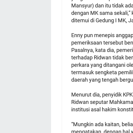
Mansyur) dan itu tidak ada
dengan MK sama sekali,” 
ditemui di Gedung I MK, J
Enny pun menepis angga
pemeriksaan tersebut berm
Pasalnya, kata dia, peme
terhadap Ridwan tidak be
perkara yang ditangani ol
termasuk sengketa pemili
daerah yang tengah bergul
Menurut dia, penyidik KP
Ridwan seputar Mahkama
institusi asal hakim konsti
“Mungkin ada kaitan, beli
mengatakan, dengan hal y