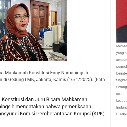
Memasu
yang p
ampuna
permoh
ara Mahkamah Konstitusi Enny Nurbaningsih
berint
di Gedung I MK, Jakarta, Kamis (16/1/2025). (Fath
tingkah
Semoga
selama
 Konstitusi dan Juru Bicara Mahkamah
keadaa
aningsih mengatakan bahwa pemeriksaan
lindun
nsyur di Komisi Pemberantasan Korupsi (KPK)
P. Ari