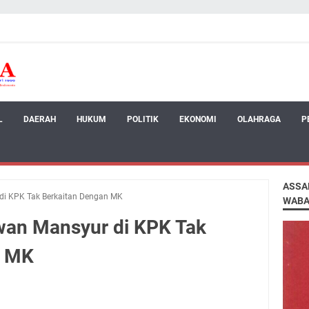
L
DAERAH
HUKUM
POLITIK
EKONOMI
OLAHRAGA
P
ASSA
di KPK Tak Berkaitan Dengan MK
WABA
wan Mansyur di KPK Tak
n MK