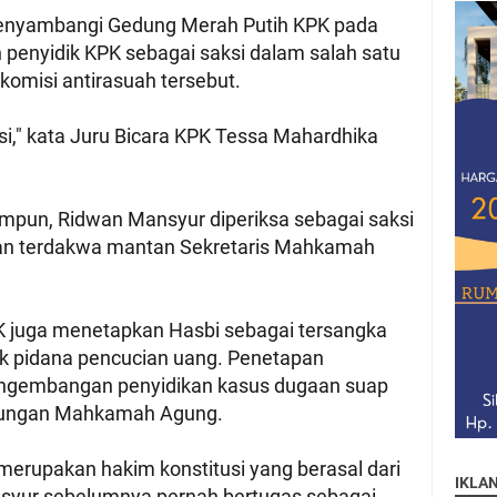
nyambangi Gedung Merah Putih KPK pada
eh penyidik KPK sebagai saksi dalam salah satu
 komisi antirasuah tersebut.
ksi," kata Juru Bicara KPK Tessa Mahardhika
impun, Ridwan Mansyur diperiksa sebagai saksi
an terdakwa mantan Sekretaris Mahkamah
K juga menetapkan Hasbi sebagai tersangka
k pidana pencucian uang. Penetapan
pengembangan penyidikan kasus dugaan suap
gkungan Mahkamah Agung.
merupakan hakim konstitusi yang berasal dari
IKLA
nsyur sebelumnya pernah bertugas sebagai