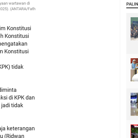
yaan wartawan di
PALI
2025). (ANTARA/Fath
im Konstitusi
 Konstitusi
mengatakan
 Konstitusi
i
PK) tidak
diminta
ksi di KPK dan
 jadi tidak
aja keterangan
au (Ridwan