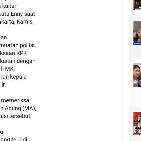
 kaitan
kata Enny saat
akarta, Kamis.
pan
uatan politis.
riksaan KPK
rkaitan dengan
eh MK,
han kepala
ir.
K memeriksa
h Agung (MA),
tusi tersebut.
au
ang terjadi