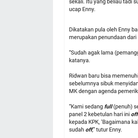
sekali. Itu yang beliau tadi 
ucap Enny.
Dikatakan pula oleh Enny 
merupakan penundaan dari 
“Sudah agak lama (pemanggi
katanya.
Ridwan baru bisa memenuhi 
sebelumnya sibuk menyidang
MK dengan agenda pemerik
“Kami sedang
full
(penuh) se
panel 2 kebetulan hari ini
of
kepada KPK, ‘Bagaimana kala
sudah
off
,” tutur Enny.