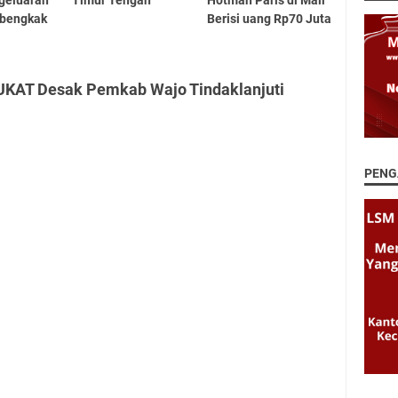
ngeluaran
Timur Tengah
Hotman Paris di Mall
bengkak
Berisi uang Rp70 Juta
UKAT Desak Pemkab Wajo Tindaklanjuti
PENG