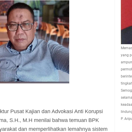
Memasu
yang p
ampuna
permoh
berint
tingkah
Semoga
selama
keadaa
ktur Pusat Kajian dan Advokasi Anti Korupsi
lindun
P. Ari
ma, S.H., M.H menilai bahwa temuan BPK
arakat dan memperlihatkan lemahnya sistem