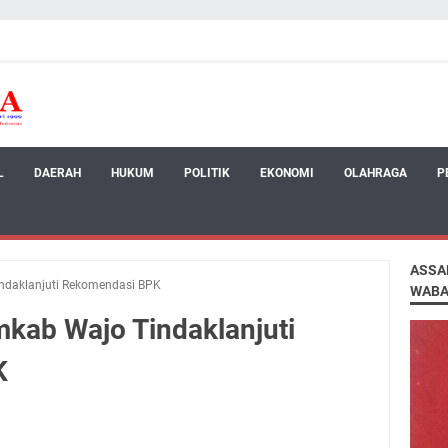
L
DAERAH
HUKUM
POLITIK
EKONOMI
OLAHRAGA
P
ASSA
daklanjuti Rekomendasi BPK
WABA
kab Wajo Tindaklanjuti
K