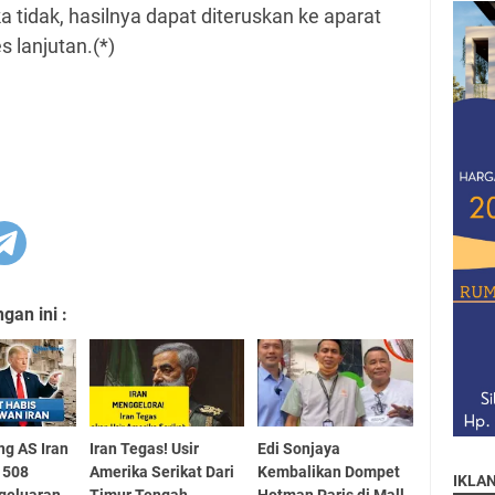
ka tidak, hasilnya dapat diteruskan ke aparat
 lanjutan.(*)
an ini :
ng AS Iran
Iran Tegas! Usir
Edi Sonjaya
 508
Amerika Serikat Dari
Kembalikan Dompet
IKLA