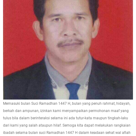
Memasuki bulan Suci Ramadhan 1447 H, bulan yang penuh rahmat, hidayah,
berkah dan ampunan, izinkan kami menyampaikan permohonan maaf yang
tulus bila dalam berinteraksi selama ini ada tutur-kata maupun tingkah-laku
dari kami yang salah ataupun hilaf. Semoga kita dapat melakukan rangkaian
ibadah selama bulan suci Ramadhan 1447 H dalam keadaan sehat wal afiah