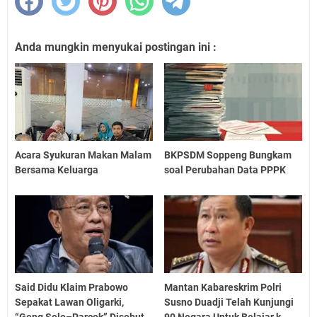
Anda mungkin menyukai postingan ini :
Acara Syukuran Makan Malam
BKPSDM Soppeng Bungkam
Bersama Keluarga
soal Perubahan Data PPPK
Said Didu Klaim Prabowo
Mantan Kabareskrim Polri
Sepakat Lawan Oligarki,
Susno Duadji Telah Kunjungi
“Geng Solo–Parcok” Disebut
90 Negara Untuk Belajar k