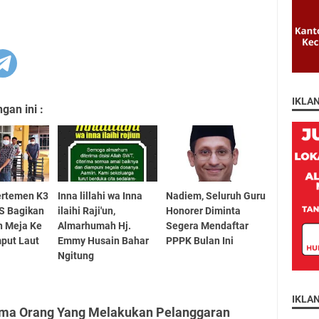
IKLA
an ini :
ertemen K3
Inna lillahi wa Inna
Nadiem, Seluruh Guru
 Bagikan
ilaihi Raji'un,
Honorer Diminta
n Meja Ke
Almarhumah Hj.
Segera Mendaftar
put Laut
Emmy Husain Bahar
PPPK Bulan Ini
Ngitung
IKLA
Lima Orang Yang Melakukan Pelanggaran