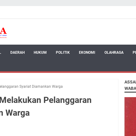
L
DAERAH
HUKUM
POLITIK
EKONOMI
OLAHRAGA
P
ASSA
elanggaran Syariat Diamankan Warga
WABA
 Melakukan Pelanggaran
n Warga