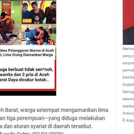
Memasu
yang p
ampuna
permoh
berint
tingkah
Semoga
selama
keadaa
eh Barat, warga setempat mengamankan lima
lindun
a dan tiga perempuan—yang diduga melakukan
P. Ari
dan aturan syariat di daerah tersebut.