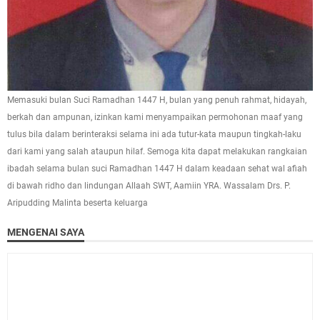
Memasuki bulan Suci Ramadhan 1447 H, bulan yang penuh rahmat, hidayah,
berkah dan ampunan, izinkan kami menyampaikan permohonan maaf yang
tulus bila dalam berinteraksi selama ini ada tutur-kata maupun tingkah-laku
dari kami yang salah ataupun hilaf. Semoga kita dapat melakukan rangkaian
ibadah selama bulan suci Ramadhan 1447 H dalam keadaan sehat wal afiah
di bawah ridho dan lindungan Allaah SWT, Aamiin YRA. Wassalam Drs. P.
Aripudding Malinta beserta keluarga
MENGENAI SAYA