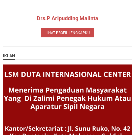
Drs.P Aripudding Malinta
LIHAT PROFIL LENGKAPKU
IKLAN