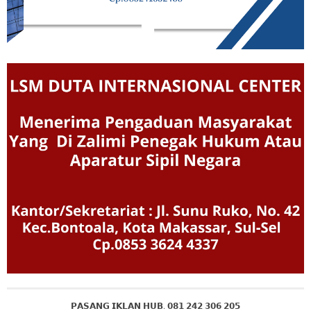
𝗣𝗔𝗦𝗔𝗡𝗚 𝗜𝗞𝗟𝗔𝗡 𝗛𝗨𝗕. 𝟬𝟴𝟭 𝟮𝟰𝟮 𝟯𝟬𝟲 𝟮𝟬𝟱