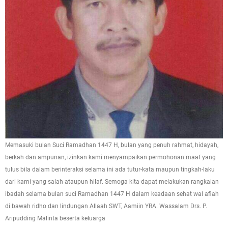
Memasuki bulan Suci Ramadhan 1447 H, bulan yang penuh rahmat, hidayah,
berkah dan ampunan, izinkan kami menyampaikan permohonan maaf yang
tulus bila dalam berinteraksi selama ini ada tutur-kata maupun tingkah-laku
dari kami yang salah ataupun hilaf. Semoga kita dapat melakukan rangkaian
ibadah selama bulan suci Ramadhan 1447 H dalam keadaan sehat wal afiah
di bawah ridho dan lindungan Allaah SWT, Aamiin YRA. Wassalam Drs. P.
Aripudding Malinta beserta keluarga