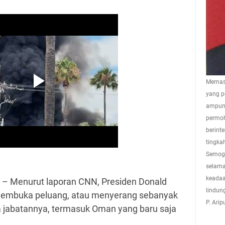
Memasu
yang p
ampuna
permoh
berint
tingkah
Semoga
selama
keadaa
– Menurut laporan CNN, Presiden Donald
lindun
embuka peluang, atau menyerang sebanyak
P. Ari
 jabatannya, termasuk Oman yang baru saja