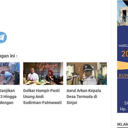
an ini :
 Janjikan
Golkar Hampir Pasti
Asrul Arkan Kepala
S3 Hingga
Usung Andi
Desa Termuda di
 dengan
Sudirman-Fatmawati
Sinjai
IKLA