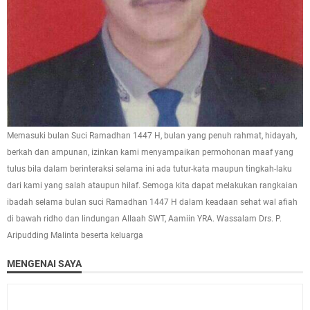
Memasuki bulan Suci Ramadhan 1447 H, bulan yang penuh rahmat, hidayah,
berkah dan ampunan, izinkan kami menyampaikan permohonan maaf yang
tulus bila dalam berinteraksi selama ini ada tutur-kata maupun tingkah-laku
dari kami yang salah ataupun hilaf. Semoga kita dapat melakukan rangkaian
ibadah selama bulan suci Ramadhan 1447 H dalam keadaan sehat wal afiah
di bawah ridho dan lindungan Allaah SWT, Aamiin YRA. Wassalam Drs. P.
Aripudding Malinta beserta keluarga
MENGENAI SAYA