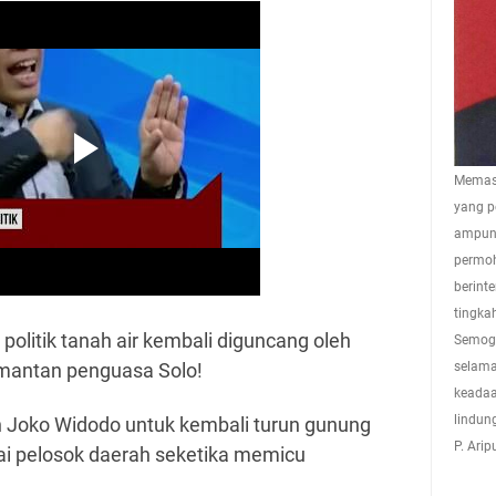
Memasu
yang p
ampuna
permoh
berint
tingkah
politik tanah air kembali diguncang oleh
Semoga
 mantan penguasa Solo!
selama
keadaa
lindun
 Joko Widodo untuk kembali turun gunung
P. Ari
ai pelosok daerah seketika memicu