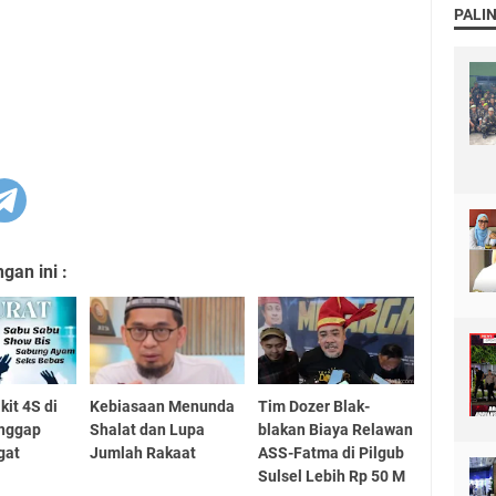
PALI
an ini :
kit 4S di
Kebiasaan Menunda
Tim Dozer Blak-
anggap
Shalat dan Lupa
blakan Biaya Relawan
gat
Jumlah Rakaat
ASS-Fatma di Pilgub
Sulsel Lebih Rp 50 M