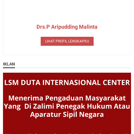
Drs.P Aripudding Malinta
LIHAT PROFIL LENGKAPKU
IKLAN