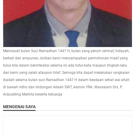
Memasuki bulan Suci Ramadhan 1447 H, bulan yang penuh rahmat, hidayah,
berkah dan ampunan, izinkan kami menyampaikan permohonan maaf yang
tulus bila dalam berinteraksi selama ini ada tutur-kata maupun tingkah-laku
dari kami yang salah ataupun hilaf. Semoga kita dapat melakukan rangkaian
ibadah selama bulan suci Ramadhan 1447 H dalam keadaan sehat wal afiah
di bawah ridho dan lindungan Allaah SWT, Aamiin YRA. Wassalam Drs. P.
Aripudding Malinta beserta keluarga
MENGENAI SAYA