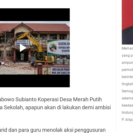
Memasu
yang p
ampuna
permoh
berint
tingkah
Semoga
bowo Subianto Koperasi Desa Merah Putih
selama
keadaa
da Sekolah, apapun akan di lakukan demi ambisi
lindun
P. Ari
urid dan para guru menolak aksi penggusuran