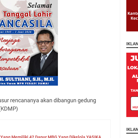
IKLA
usur rencananya akan dibangun gedung
 (KDMP)
IKLA
 Yang Memiliki 42 Dapur MBG Yang Dikelola YASIKA