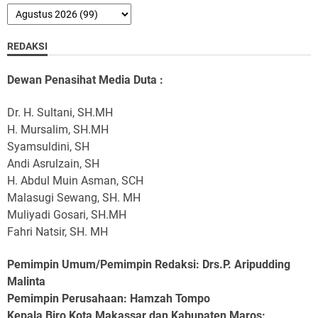
REDAKSI
Dewan Penasihat Media Duta :
Dr. H. Sultani, SH.MH
H. Mursalim, SH.MH
Syamsuldini, SH
Andi Asrulzain, SH
H. Abdul Muin Asman, SCH
Malasugi Sewang, SH. MH
Muliyadi Gosari, SH.MH
Fahri Natsir, SH. MH
Pemimpin Umum/Pemimpin Redaksi: Drs.P. Aripudding
Malinta
Pemimpin Perusahaan
: Hamzah Tompo
Kepala Biro Kota Makassar dan Kabupaten Maros
: