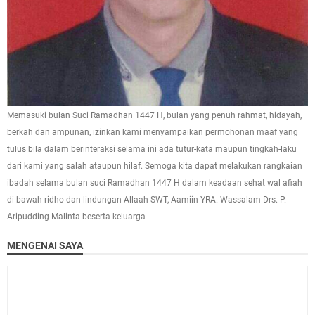
Memasuki bulan Suci Ramadhan 1447 H, bulan yang penuh rahmat, hidayah,
berkah dan ampunan, izinkan kami menyampaikan permohonan maaf yang
tulus bila dalam berinteraksi selama ini ada tutur-kata maupun tingkah-laku
dari kami yang salah ataupun hilaf. Semoga kita dapat melakukan rangkaian
ibadah selama bulan suci Ramadhan 1447 H dalam keadaan sehat wal afiah
di bawah ridho dan lindungan Allaah SWT, Aamiin YRA. Wassalam Drs. P.
Aripudding Malinta beserta keluarga
MENGENAI SAYA