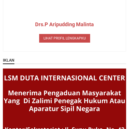
Drs.P Aripudding Malinta
LIHAT PROFIL LENGKAPKU
IKLAN