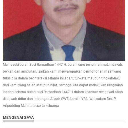
Memasuki bulan Suci Ramadhan 1447 H, bulan yang penuh rahmat, hidayah,
berkah dan ampunan, izinkan kami menyampaikan permohonan maaf yang
tulus bila dalam berinteraksi selama ini ada tutur-kata maupun tingkah-laku
dari kami yang salah ataupun hilaf. Semoga kita dapat melakukan rangkaian
ibadah selama bulan suci Ramadhan 1447 H dalam keadaan sehat wal afiah
di bawah ridho dan lindungan Allaah SWT, Aamiin YRA. Wassalam Drs. P.
Aripudding Malinta beserta keluarga
MENGENAI SAYA