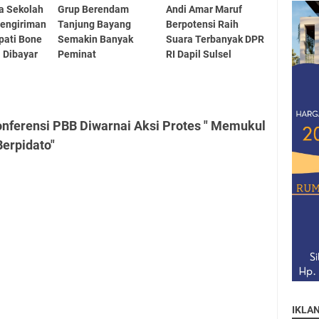
a Sekolah
Grup Berendam
Andi Amar Maruf
Pengiriman
Tanjung Bayang
Berpotensi Raih
upati Bone
Semakin Banyak
Suara Terbanyak DPR
 Dibayar
Peminat
RI Dapil Sulsel
onferensi PBB Diwarnai Aksi Protes " Memukul
Berpidato"
IKLA