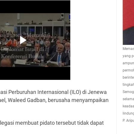
Memasu
yang p
ampuna
permoh
berint
tingkah
asi Perburuhan Internasional (ILO) di Jenewa
Semoga
ael, Waleed Gadban, berusaha menyampaikan
selama
keadaa
lindun
P. Ari
elegasi membuat pidato tersebut tidak dapat