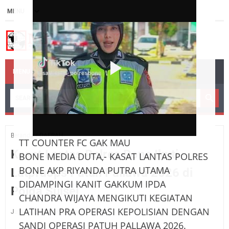
MENU
Beranda
/
DAERAH
TT COUNTER FC GAK MAU
Kasat Lantas Polres Bone Ikuti
BONE MEDIA DUTA,- KASAT LANTAS POLRES
BONE AKP RIYANDA PUTRA UTAMA
Latpraops Patuh Pallawa 2026 di
DIDAMPINGI KANIT GAKKUM IPDA
Polda Sulsel
CHANDRA WIJAYA MENGIKUTI KEGIATAN
LATIHAN PRA OPERASI KEPOLISIAN DENGAN
Juni 04, 2026
Posting Komentar
SANDI OPERASI PATUH PALLAWA 2026.