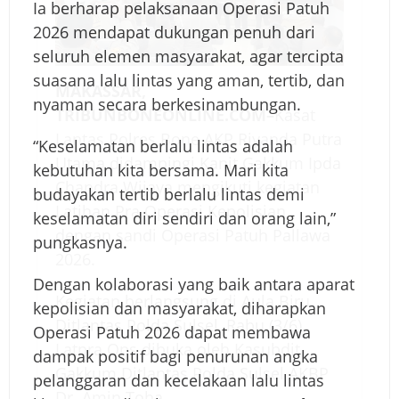
r
Ia berharap pelaksanaan Operasi Patuh
e
2026 mendapat dukungan penuh dari
s
seluruh elemen masyarakat, agar tercipta
B
suasana lalu lintas yang aman, tertib, dan
MAKASSAR,
o
nyaman secara berkesinambungan.
TRIBUNBONEONLINE.COM–
Kasat
n
Lantas Polres Bone AKP Riyanda Putra
“Keselamatan berlalu lintas adalah
e
Utama didampingi Kanit Gakkum Ipda
kebutuhan kita bersama. Mari kita
I
Chandra Wijaya mengikuti kegiatan
budayakan tertib berlalu lintas demi
k
Latihan Pra Operasi Kepolisian
keselamatan diri sendiri dan orang lain,”
u
dengan sandi Operasi Patuh Pallawa
pungkasnya.
t
2026.
i
Dengan kolaborasi yang baik antara aparat
L
Kegiatan berlangsung di Aula Biru
kepolisian dan masyarakat, diharapkan
a
Ditlantas Polda Sulsel, Rabu (3/6).
Operasi Patuh 2026 dapat membawa
t
Latpra Ops dibuka oleh Kasubdit
dampak positif bagi penurunan angka
p
Gakkum Ditlantas Polda Sulsel AKBP
pelanggaran dan kecelakaan lalu lintas
r
Dr. Amin Toha.