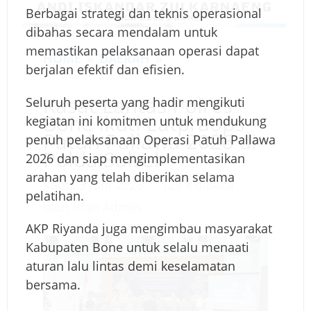
Berbagai strategi dan teknis operasional
dibahas secara mendalam untuk
memastikan pelaksanaan operasi dapat
K
HOME
»
DAERAH
»
berjalan efektif dan efisien.
a
s
Kasat Lantas Polres
Seluruh peserta yang hadir mengikuti
o
I
a
Bone Ikuti Latpraops
kegiatan ini komitmen untuk mendukung
l
r
t
Patuh Pallawa 2026 di
penuh pelaksanaan Operasi Patuh Pallawa
e
f
L
Polda Sulsel
2026 dan siap mengimplementasikan
h
a
a
arahan yang telah diberikan selama
n
n
Rabu, 3 Juni 2026
-
129 x dibaca
pelatihan.
A
t
oleh
Irfan Admin
d
a
AKP Riyanda juga mengimbau masyarakat
m
s
Kabupaten Bone untuk selalu menaati
i
P
aturan lalu lintas demi keselamatan
n
o
bersama.
l