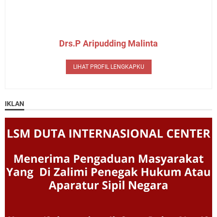
Drs.P Aripudding Malinta
LIHAT PROFIL LENGKAPKU
IKLAN