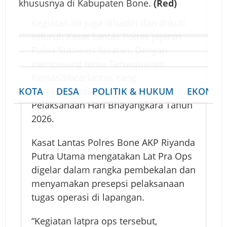
khususnya di Kabupaten Bone.
(Red)
a
o
Kegiatan ini juga dihadiri dan diikuti
p
seluruh Kasat Lantas Polres jajaran
s
Polda Sulawesi Selatan. Dengan
P
mengusung tema Terwujudnya
a
Kemasltibcarlantas Yang
t
Berkeselamatan menjelang
KOTA
DESA
POLITIK & HUKUM
EKONOM
u
Pelaksanaan Hari Bhayangkara Tahun
h
2026.
P
Kasat Lantas Polres Bone AKP Riyanda
a
Putra Utama mengatakan Lat Pra Ops
l
digelar dalam rangka pembekalan dan
l
menyamakan presepsi pelaksanaan
a
tugas operasi di lapangan.
w
a
“Kegiatan latpra ops tersebut,
2