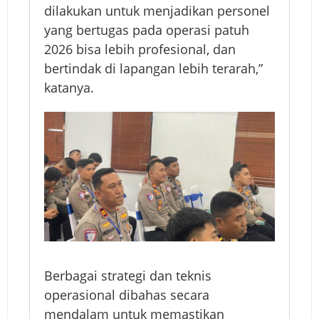
dilakukan untuk menjadikan personel
0
yang bertugas pada operasi patuh
2
2026 bisa lebih profesional, dan
6
bertindak di lapangan lebih terarah,”
d
katanya.
i
P
o
l
d
a
S
u
l
s
Berbagai strategi dan teknis
e
operasional dibahas secara
l
mendalam untuk memastikan