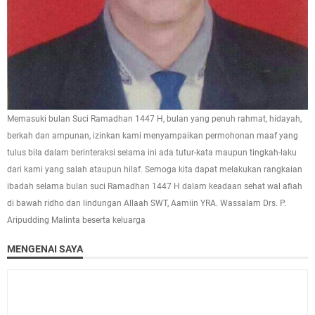
Memasuki bulan Suci Ramadhan 1447 H, bulan yang penuh rahmat, hidayah,
berkah dan ampunan, izinkan kami menyampaikan permohonan maaf yang
tulus bila dalam berinteraksi selama ini ada tutur-kata maupun tingkah-laku
dari kami yang salah ataupun hilaf. Semoga kita dapat melakukan rangkaian
ibadah selama bulan suci Ramadhan 1447 H dalam keadaan sehat wal afiah
di bawah ridho dan lindungan Allaah SWT, Aamiin YRA. Wassalam Drs. P.
Aripudding Malinta beserta keluarga
MENGENAI SAYA